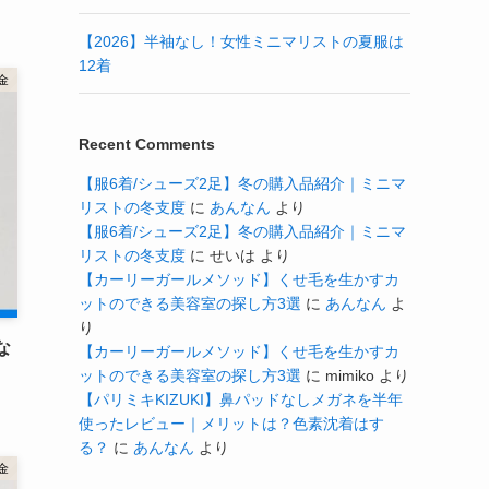
【2026】半袖なし！女性ミニマリストの夏服は
12着
金
Recent Comments
【服6着/シューズ2足】冬の購入品紹介｜ミニマ
リストの冬支度
に
あんなん
より
【服6着/シューズ2足】冬の購入品紹介｜ミニマ
リストの冬支度
に
せいは
より
【カーリーガールメソッド】くせ毛を生かすカ
ットのできる美容室の探し方3選
に
あんなん
よ
り
な
【カーリーガールメソッド】くせ毛を生かすカ
ットのできる美容室の探し方3選
に
mimiko
より
【パリミキKIZUKI】鼻パッドなしメガネを半年
使ったレビュー｜メリットは？色素沈着はす
る？
に
あんなん
より
金