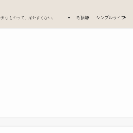
断捨離
シンプルライフ
必要なものって、案外すくない。