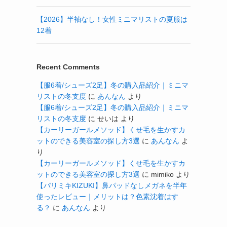
【2026】半袖なし！女性ミニマリストの夏服は
12着
Recent Comments
【服6着/シューズ2足】冬の購入品紹介｜ミニマ
リストの冬支度
に
あんなん
より
【服6着/シューズ2足】冬の購入品紹介｜ミニマ
リストの冬支度
に
せいは
より
【カーリーガールメソッド】くせ毛を生かすカ
ットのできる美容室の探し方3選
に
あんなん
よ
り
【カーリーガールメソッド】くせ毛を生かすカ
ットのできる美容室の探し方3選
に
mimiko
より
【パリミキKIZUKI】鼻パッドなしメガネを半年
使ったレビュー｜メリットは？色素沈着はす
る？
に
あんなん
より