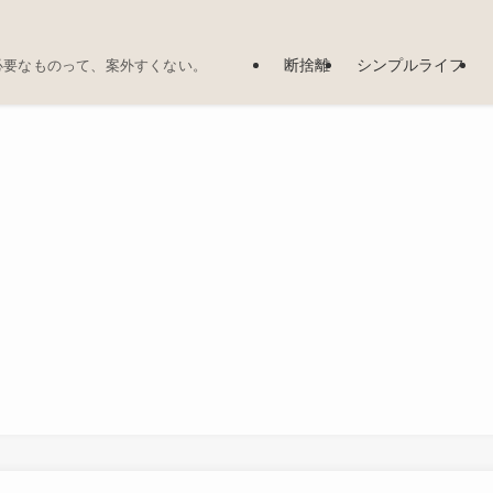
断捨離
シンプルライフ
必要なものって、案外すくない。