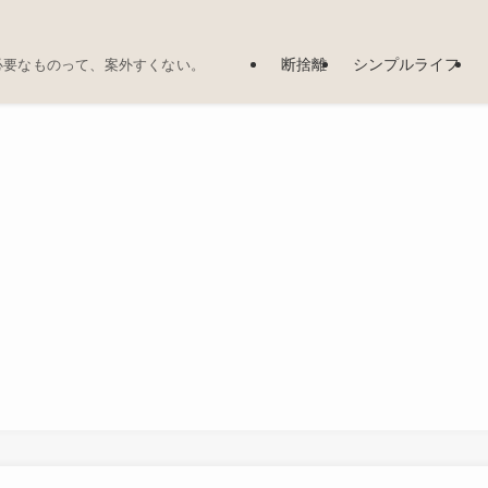
断捨離
シンプルライフ
必要なものって、案外すくない。