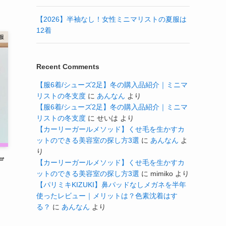
【2026】半袖なし！女性ミニマリストの夏服は
12着
服
Recent Comments
【服6着/シューズ2足】冬の購入品紹介｜ミニマ
リストの冬支度
に
あんなん
より
【服6着/シューズ2足】冬の購入品紹介｜ミニマ
リストの冬支度
に
せいは
より
【カーリーガールメソッド】くせ毛を生かすカ
ットのできる美容室の探し方3選
に
あんなん
よ
り
デ
【カーリーガールメソッド】くせ毛を生かすカ
ットのできる美容室の探し方3選
に
mimiko
より
【パリミキKIZUKI】鼻パッドなしメガネを半年
使ったレビュー｜メリットは？色素沈着はす
る？
に
あんなん
より