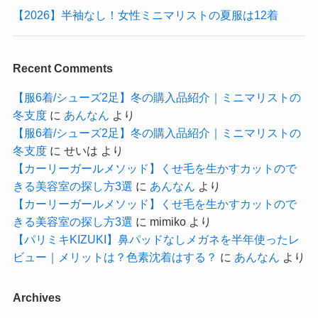
【2026】半袖なし！女性ミニマリストの夏服は12着
Recent Comments
【服6着/シューズ2足】冬の購入品紹介｜ミニマリストの
冬支度
に
あんなん
より
【服6着/シューズ2足】冬の購入品紹介｜ミニマリストの
冬支度
に
せいは
より
【カーリーガールメソッド】くせ毛を生かすカットので
きる美容室の探し方3選
に
あんなん
より
【カーリーガールメソッド】くせ毛を生かすカットので
きる美容室の探し方3選
に
mimiko
より
【パリミキKIZUKI】鼻パッドなしメガネを半年使ったレ
ビュー｜メリットは？色素沈着はする？
に
あんなん
より
Archives