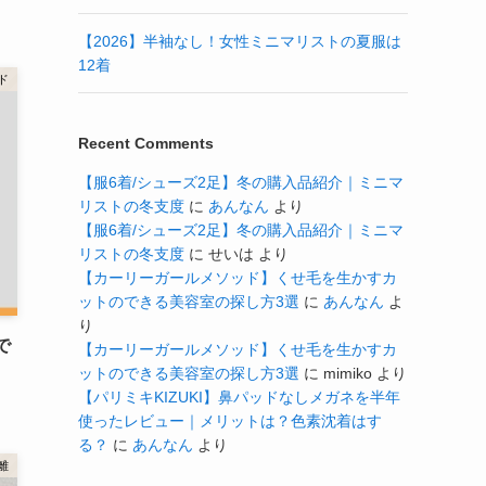
【2026】半袖なし！女性ミニマリストの夏服は
12着
ド
Recent Comments
【服6着/シューズ2足】冬の購入品紹介｜ミニマ
リストの冬支度
に
あんなん
より
【服6着/シューズ2足】冬の購入品紹介｜ミニマ
リストの冬支度
に
せいは
より
【カーリーガールメソッド】くせ毛を生かすカ
ットのできる美容室の探し方3選
に
あんなん
よ
り
で
【カーリーガールメソッド】くせ毛を生かすカ
ットのできる美容室の探し方3選
に
mimiko
より
【パリミキKIZUKI】鼻パッドなしメガネを半年
使ったレビュー｜メリットは？色素沈着はす
る？
に
あんなん
より
離