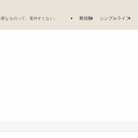
断捨離
シンプルライフ
必要なものって、案外すくない。