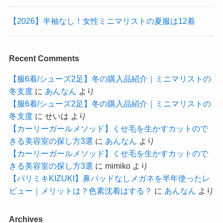
【2026】半袖なし！女性ミニマリストの夏服は12着
Recent Comments
【服6着/シューズ2足】冬の購入品紹介｜ミニマリストの
冬支度
に
あんなん
より
【服6着/シューズ2足】冬の購入品紹介｜ミニマリストの
冬支度
に
せいは
より
【カーリーガールメソッド】くせ毛を生かすカットので
きる美容室の探し方3選
に
あんなん
より
【カーリーガールメソッド】くせ毛を生かすカットので
きる美容室の探し方3選
に
mimiko
より
【パリミキKIZUKI】鼻パッドなしメガネを半年使ったレ
ビュー｜メリットは？色素沈着はする？
に
あんなん
より
Archives