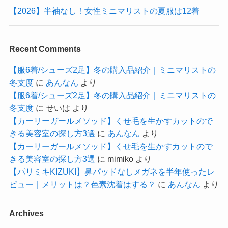
【2026】半袖なし！女性ミニマリストの夏服は12着
Recent Comments
【服6着/シューズ2足】冬の購入品紹介｜ミニマリストの
冬支度
に
あんなん
より
【服6着/シューズ2足】冬の購入品紹介｜ミニマリストの
冬支度
に
せいは
より
【カーリーガールメソッド】くせ毛を生かすカットので
きる美容室の探し方3選
に
あんなん
より
【カーリーガールメソッド】くせ毛を生かすカットので
きる美容室の探し方3選
に
mimiko
より
【パリミキKIZUKI】鼻パッドなしメガネを半年使ったレ
ビュー｜メリットは？色素沈着はする？
に
あんなん
より
Archives