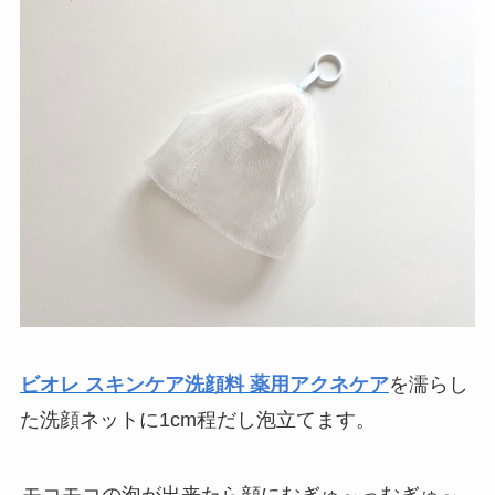
ビオレ スキンケア洗顔料 薬用アクネケア
を濡らし
た洗顔ネットに1cm程だし泡立てます。
モコモコの泡が出来たら顔にむぎゅ～っむぎゅ～