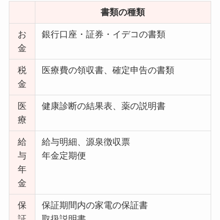
書類の種類
お
銀行口座・証券・イデコの書類
金
税
医療費の領収書、確定申告の書類
金
医
健康診断の結果表、薬の説明書
療
給
給与明細、源泉徴収票
与
年金定期便
年
金
保
保証期間内の家電の保証書
証
取扱説明書