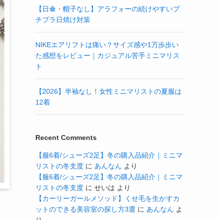
【日傘・帽子なし】アラフォーの続けやすいプ
チプラ日焼け対策
NIKEエアリフトは痛い？サイズ感や1万歩歩い
た感想をレビュー｜カジュアル苦手ミニマリス
ト
【2026】半袖なし！女性ミニマリストの夏服は
12着
Recent Comments
【服6着/シューズ2足】冬の購入品紹介｜ミニマ
リストの冬支度
に
あんなん
より
【服6着/シューズ2足】冬の購入品紹介｜ミニマ
リストの冬支度
に
せいは
より
【カーリーガールメソッド】くせ毛を生かすカ
ットのできる美容室の探し方3選
に
あんなん
よ