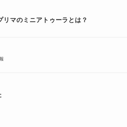
プリマのミニアトゥーラとは？
報
た