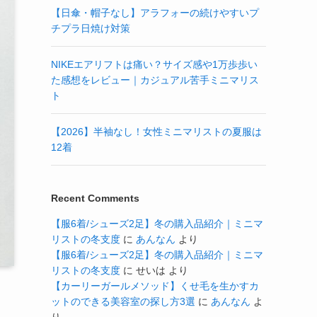
【日傘・帽子なし】アラフォーの続けやすいプ
チプラ日焼け対策
NIKEエアリフトは痛い？サイズ感や1万歩歩い
た感想をレビュー｜カジュアル苦手ミニマリス
ト
【2026】半袖なし！女性ミニマリストの夏服は
12着
Recent Comments
【服6着/シューズ2足】冬の購入品紹介｜ミニマ
リストの冬支度
に
あんなん
より
【服6着/シューズ2足】冬の購入品紹介｜ミニマ
リストの冬支度
に
せいは
より
【カーリーガールメソッド】くせ毛を生かすカ
ットのできる美容室の探し方3選
に
あんなん
よ