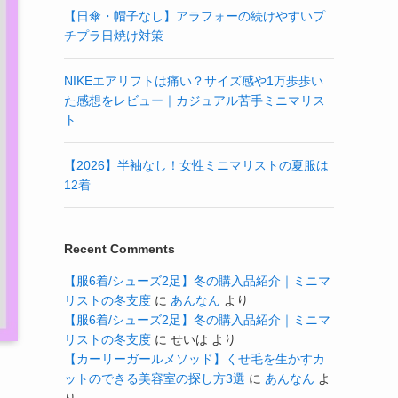
【日傘・帽子なし】アラフォーの続けやすいプ
チプラ日焼け対策
NIKEエアリフトは痛い？サイズ感や1万歩歩い
た感想をレビュー｜カジュアル苦手ミニマリス
ト
【2026】半袖なし！女性ミニマリストの夏服は
12着
Recent Comments
【服6着/シューズ2足】冬の購入品紹介｜ミニマ
リストの冬支度
に
あんなん
より
【服6着/シューズ2足】冬の購入品紹介｜ミニマ
リストの冬支度
に
せいは
より
【カーリーガールメソッド】くせ毛を生かすカ
ットのできる美容室の探し方3選
に
あんなん
よ