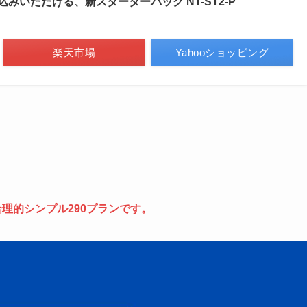
みいただける、新スターターパック NT-ST2-P
楽天市場
Yahooショッピング
理的シンプル290プランです。