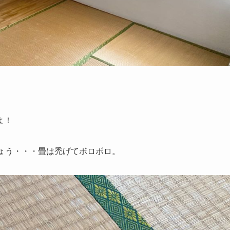
よ！
ょう・・・畳は禿げてボロボロ。