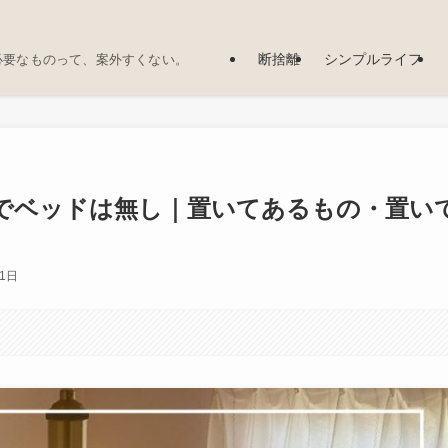
断捨離
シンプルライフ
必要なものって、案外すくない。
でベッドは無し｜置いてあるもの・置い
11日