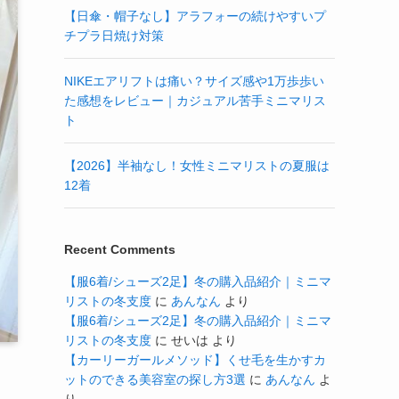
【日傘・帽子なし】アラフォーの続けやすいプ
チプラ日焼け対策
NIKEエアリフトは痛い？サイズ感や1万歩歩い
た感想をレビュー｜カジュアル苦手ミニマリス
ト
【2026】半袖なし！女性ミニマリストの夏服は
12着
Recent Comments
【服6着/シューズ2足】冬の購入品紹介｜ミニマ
リストの冬支度
に
あんなん
より
【服6着/シューズ2足】冬の購入品紹介｜ミニマ
リストの冬支度
に
せいは
より
【カーリーガールメソッド】くせ毛を生かすカ
ットのできる美容室の探し方3選
に
あんなん
よ